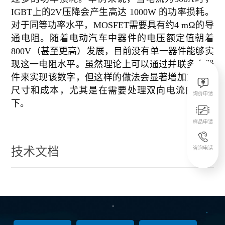
IGBT上的2V压降会产生高达 1000W 的功率损耗。
对于同等功率水平，MOSFET需要具有约4 mΩ的导
通电阻。随着电动汽车中器件的电压额定值朝着
800V（甚至更高）发展，目前没有单一器件能够实
现这一电阻水平。虽然理论上可以通过并联多个器
件来实现该数字，但这样的做法会显著增加方案的

尺寸和成本，尤其是在需要处理双向电流的情况
询价申请
下。

样品申请

技术文档
咨询电话